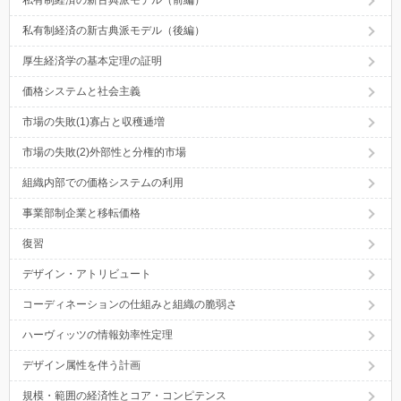
私有制経済の新古典派モデル（後編）
厚生経済学の基本定理の証明
価格システムと社会主義
市場の失敗(1)寡占と収穫逓増
市場の失敗(2)外部性と分権的市場
組織内部での価格システムの利用
事業部制企業と移転価格
復習
デザイン・アトリビュート
コーディネーションの仕組みと組織の脆弱さ
ハーヴィッツの情報効率性定理
デザイン属性を伴う計画
規模・範囲の経済性とコア・コンピテンス