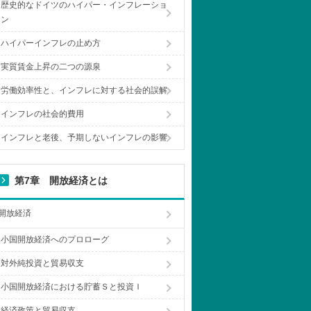
歴史的なドイツのハイパー・インフレーショ
ン
ハイパーインフレの止め方
実質賃金上昇の二つの源泉
労働効率性と、インフレに対する社会的誤解
インフレの社会的費用
インフレと老後、予期しないインフレの影響
第7章 開放経済とは
開放経済
小国開放経済へのプロローグ
対外純投資と貿易収支
小国開放経済における貯蓄Ｓと投資Ｉ
経済政策と貿易収支