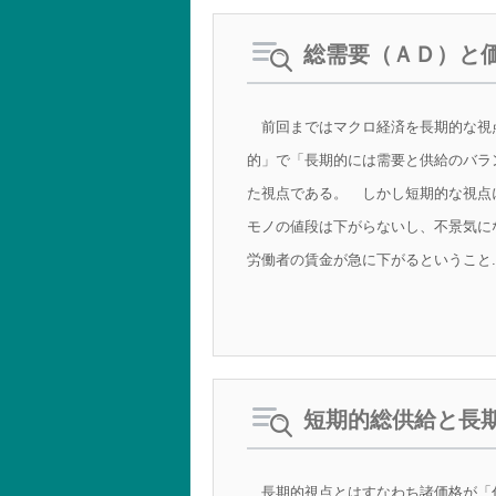
総需要（ＡＤ）と
前回まではマクロ経済を長期的な視
的」で「長期的には需要と供給のバラ
た視点である。 しかし短期的な視点
モノの値段は下がらないし、不景気に
労働者の賃金が急に下がるということ..
短期的総供給と長
長期的視点とはすなわち諸価格が「