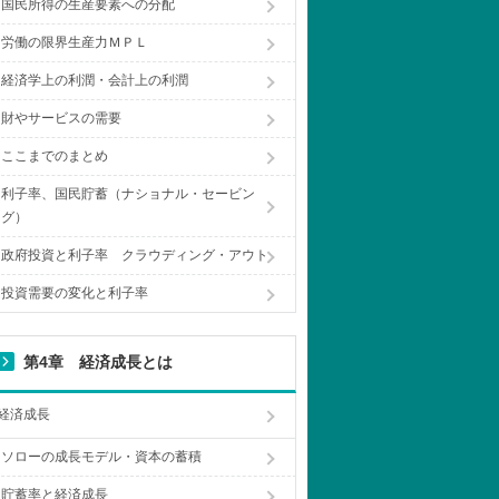
国民所得の生産要素への分配
労働の限界生産力ＭＰＬ
経済学上の利潤・会計上の利潤
財やサービスの需要
ここまでのまとめ
利子率、国民貯蓄（ナショナル・セービン
グ）
政府投資と利子率 クラウディング・アウト
投資需要の変化と利子率
第4章 経済成長とは
経済成長
ソローの成長モデル・資本の蓄積
貯蓄率と経済成長