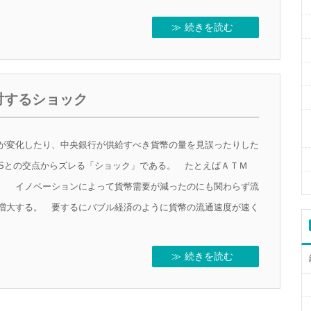
続きを読む
対するショック
が変化したり、中央銀行が供給すべき貨幣の量を見誤ったりした
RASとの交点からズレる「ショック」である。 たとえばＡＴＭ
。 イノベーションによって貨幣需要が減ったのにも関わらず流
増大する。 要するにバブル経済のように貨幣の流通速度が速く
続きを読む