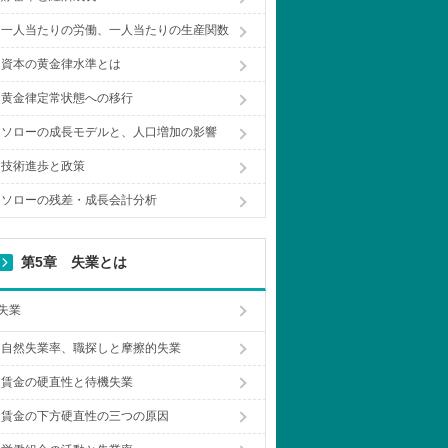
一人当たりの労働、一人当たりの生産関数
資本の黄金律水準とは
黄金律定常状態への移行
ソローの成長モデルと、人口増加の影響
技術進歩と政策
ソローの残差・成長会計分析
第5章 失業とは
失業
自然失業率、職探しと摩擦的失業
賃金の硬直性と待機失業
賃金の下方硬直性の三つの原因