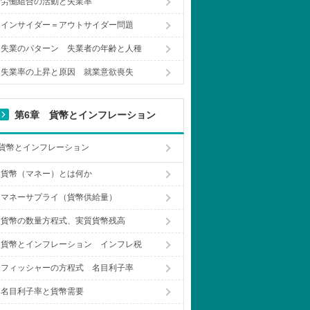
労働組合の活動と失業率
インサイダー＝アウトサイダー問題
失業のパターン 失業者の年齢と人種
失業率の上昇と原因 就業意欲喪失
第6章 貨幣とインフレーション
貨幣とインフレーション
貨幣（マネー）とは何か
マネーサプライ（貨幣供給量）
貨幣の数量方程式、実質貨幣残高
貨幣とインフレーション インフレ税
フィッシャーの方程式 名目利子率
名目利子率と貨幣需要