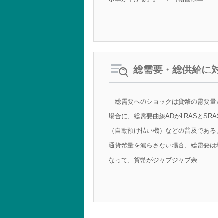
総需要・総供給に
総需要へのショックは貨幣の需要量
場合に、総需要曲線ADがLRASとS
（自動預け払い機）などの普及である
通貨幣量を減らさない場合、総需要は
なって、貨幣がジャブジャブ余...