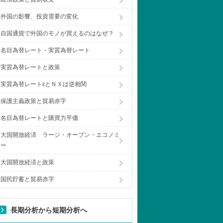
外国の影響、投資需要の変化
自国通貨で外国のモノが買えるのはなぜ？
名目為替レート・実質為替レート
実質為替レートと政策
実質為替レートεとＮＸは逆相関
保護主義政策と貿易赤字
名目為替レートと購買力平価
大国開放経済 ラージ・オープン・エコノミ
ー
大国開放経済と政策
国民貯蓄と貿易赤字
長期分析から短期分析へ