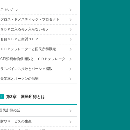
ごあいさつ
グロス・ドメスティック・プロダクト
ＧＤＰに入るモノ入らないモノ
名目ＧＤＰと実質ＧＤＰ
ＧＤＰデフレーターと国民所得勘定
CPI消費者物価指数と、ＧＤＰデフレータ
ラスパイレス指数とパーシェ指数
失業率とオークンの法則
第3章 国民所得とは
国民所得の話
財やサービスの生産