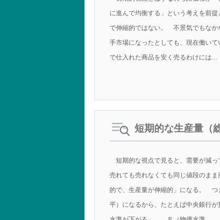
に進んで均衡する」という考えを前提
で伸縮的ではない。 不景気でもなか
手市場になったとしても、現在働いて
で仕入れた商品を安く売るわけには...
短期的な生産量（
短期的な視点で見ると、需要が減っ
売れても売れなくても同じ値段のまま
的で、生産量が伸縮的」になる。 つ
平）になるから、たとえば中央銀行が
水準が下がる」。 Ｐ（物価水準...