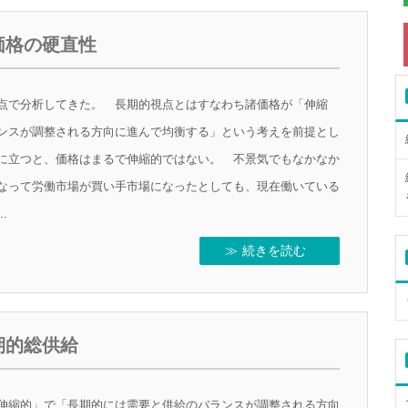
価格の硬直性
点で分析してきた。 長期的視点とはすなわち諸価格が「伸縮
ンスが調整される方向に進んで均衡する」という考えを前提とし
に立つと、価格はまるで伸縮的ではない。 不景気でもなかなか
なって労働市場が買い手市場になったとしても、現在働いている
.
続きを読む
期的総供給
伸縮的」で「長期的には需要と供給のバランスが調整される方向