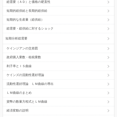
総需要（ＡＤ）と価格の硬直性
短期的総供給と長期的総供給
短期的な生産量（総供給）
総需要・総供給に対するショック
短期分析総需要
ケインジアンの交差図
政府購入乗数・租税乗数
利子率とＩＳ曲線
ケインズの流動性選好理論
流動性選好理論 ＬＭ曲線の導出
ＬＭ曲線のまとめ
貨幣の数量方程式とＬＭ曲線
経済変動の説明