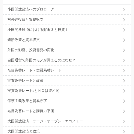
小国開放経済へのプロローグ
対外純投資と貿易収支
小国開放経済における貯蓄Ｓと投資Ｉ
経済政策と貿易収支
外国の影響、投資需要の変化
自国通貨で外国のモノが買えるのはなぜ？
名目為替レート・実質為替レート
実質為替レートと政策
実質為替レートεとＮＸは逆相関
保護主義政策と貿易赤字
名目為替レートと購買力平価
大国開放経済 ラージ・オープン・エコノミー
大国開放経済と政策