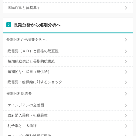
国民貯蓄と貿易赤字
長期分析から短期分析へ
長期分析から短期分析へ
総需要（ＡＤ）と価格の硬直性
短期的総供給と長期的総供給
短期的な生産量（総供給）
総需要・総供給に対するショック
短期分析総需要
ケインジアンの交差図
政府購入乗数・租税乗数
利子率とＩＳ曲線
ケインズの流動性選好理論