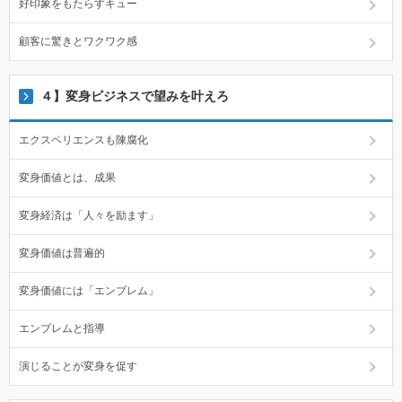
好印象をもたらすキュー
顧客に驚きとワクワク感
４】変身ビジネスで望みを叶えろ
エクスペリエンスも陳腐化
変身価値とは、成果
変身経済は「人々を励ます」
変身価値は普遍的
変身価値には「エンブレム」
エンブレムと指導
演じることが変身を促す