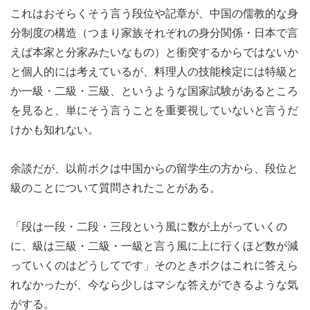
これはおそらくそう言う段位や記章が、中国の儒教的な身
分制度の構造（つまり家族それぞれの身分関係・日本で言
えば本家と分家みたいなもの）と衝突するからではないか
と個人的には考えているが、料理人の技能検定には特級と
か一級・二級・三級、というような国家試験があるところ
を見ると、単にそう言うことを重要視していないと言うだ
けかも知れない。
余談だが、以前ボクは中国からの留学生の方から、段位と
級のことについて質問されたことがある。
「段は一段・二段・三段という風に数が上がっていくの
に、級は三級・二級・一級と言う風に上に行くほど数が減
っていくのはどうしてです」そのときボクはこれに答えら
れなかったが、今なら少しはマシな答えができるような気
がする。