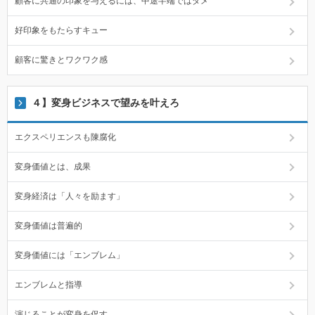
顧客に共通の印象を与えるには、中途半端ではダメ
好印象をもたらすキュー
顧客に驚きとワクワク感
４】変身ビジネスで望みを叶えろ
エクスペリエンスも陳腐化
変身価値とは、成果
変身経済は「人々を励ます」
変身価値は普遍的
変身価値には「エンブレム」
エンブレムと指導
演じることが変身を促す